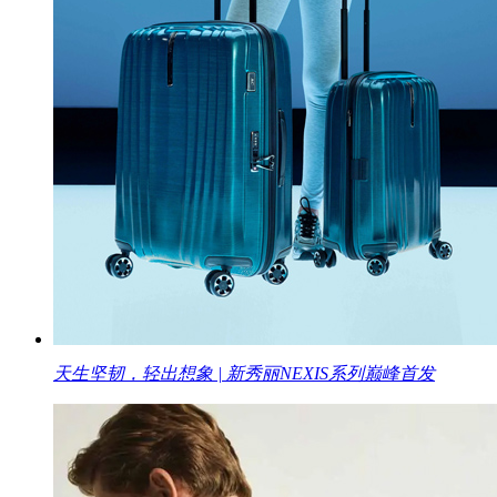
天生坚韧，轻出想象 | 新秀丽NEXIS系列巅峰首发