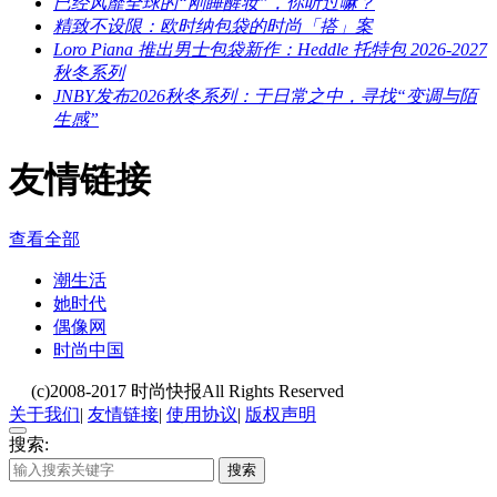
已经风靡全球的“刚睡醒妆”，你听过嘛？
精致不设限：欧时纳包袋的时尚「搭」案
Loro Piana 推出男士包袋新作：Heddle 托特包 2026-2027
秋冬系列
JNBY发布2026秋冬系列：于日常之中，寻找“变调与陌
生感”
友情链接
查看全部
潮生活
她时代
偶像网
时尚中国
(c)2008-2017 时尚快报All Rights Reserved
关于我们
|
友情链接
|
使用协议
|
版权声明
搜索:
搜索