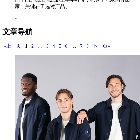
家，关键在于选对产品、..
#
文章导航
«上一页
1
2
…
3
4
5
6
…
7
8
下一页»