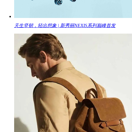
天生坚韧，轻出想象 | 新秀丽NEXIS系列巅峰首发