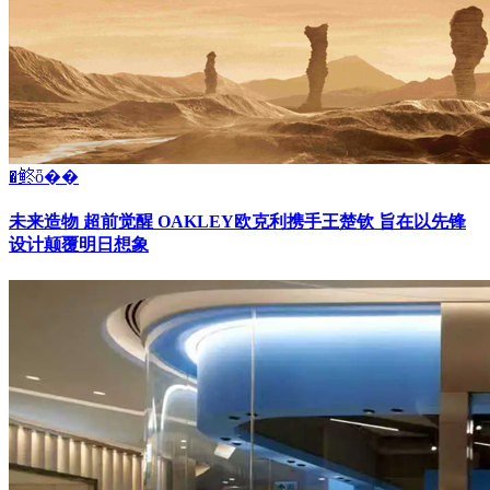
�鿴ȫ��
未来造物 超前觉醒 OAKLEY欧克利携手王楚钦 旨在以先锋
设计颠覆明日想象