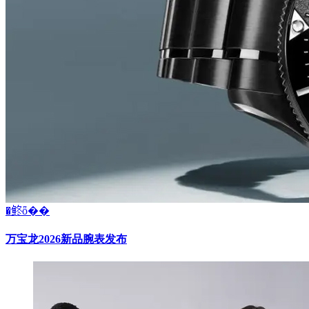
�鿴ȫ��
万宝龙2026新品腕表发布