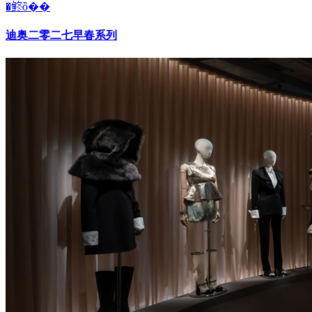
�鿴ȫ��
迪奥二零二七早春系列