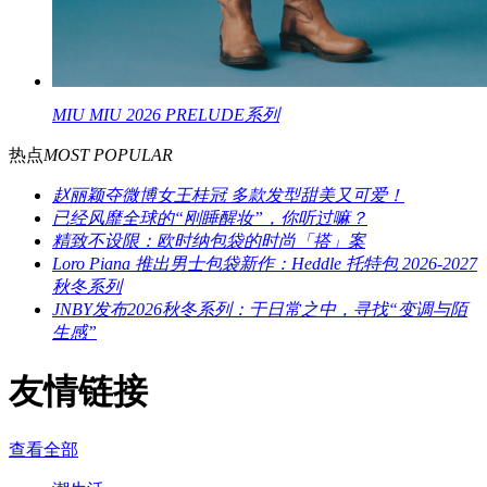
MIU MIU 2026 PRELUDE系列
热点
MOST POPULAR
赵丽颖夺微博女王桂冠 多款发型甜美又可爱！
已经风靡全球的“刚睡醒妆”，你听过嘛？
精致不设限：欧时纳包袋的时尚「搭」案
Loro Piana 推出男士包袋新作：Heddle 托特包 2026-2027
秋冬系列
JNBY发布2026秋冬系列：于日常之中，寻找“变调与陌
生感”
友情链接
查看全部