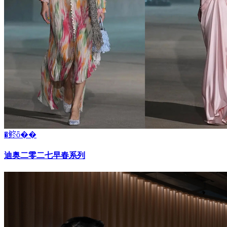
�鿴ȫ��
迪奥二零二七早春系列