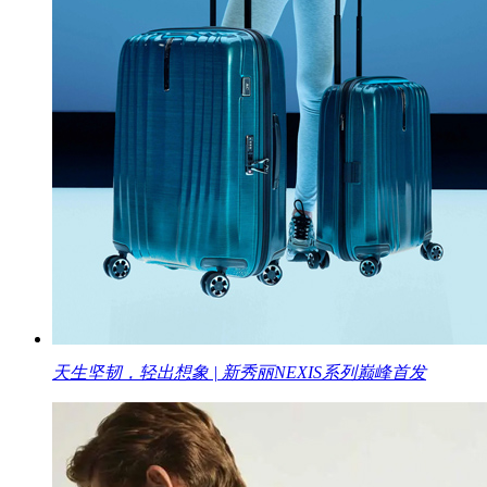
天生坚韧，轻出想象 | 新秀丽NEXIS系列巅峰首发