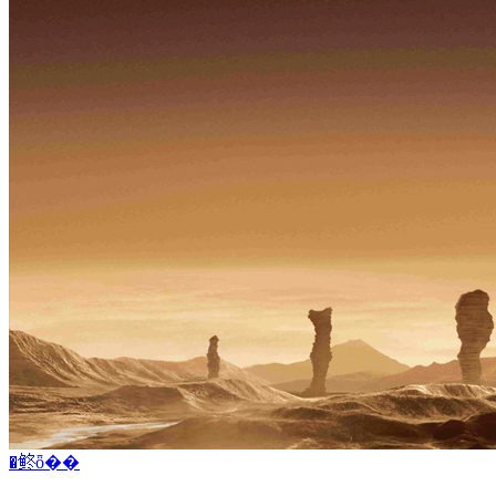
�鿴ȫ��