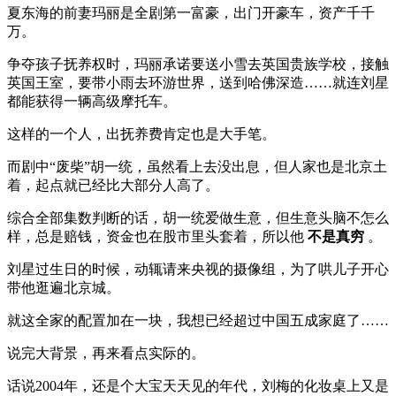
夏东海的前妻玛丽是全剧第一富豪，出门开豪车，资产千千
万。
争夺孩子抚养权时，玛丽承诺要送小雪去英国贵族学校，接触
英国王室，要带小雨去环游世界，送到哈佛深造……就连刘星
都能获得一辆高级摩托车。
这样的一个人，出抚养费肯定也是大手笔。
而剧中“废柴”胡一统，虽然看上去没出息，但人家也是北京土
着，起点就已经比大部分人高了。
综合全部集数判断的话，胡一统爱做生意，但生意头脑不怎么
样，总是赔钱，资金也在股市里头套着，所以他
不是真穷
。
刘星过生日的时候，动辄请来央视的摄像组，为了哄儿子开心
带他逛遍北京城。
就这全家的配置加在一块，我想已经超过中国五成家庭了……
说完大背景，再来看点实际的。
话说2004年，还是个大宝天天见的年代，刘梅的化妆桌上又是