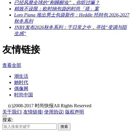
已经风靡全球的“刚睡醒妆”，你听过嘛？
精致不设限：欧时纳包袋的时尚「搭」案
Loro Piana 推出男士包袋新作：Heddle 托特包 2026-2027
秋冬系列
JNBY发布2026秋冬系列：于日常之中，寻找“变调与陌
生感”
友情链接
查看全部
潮生活
她时代
偶像网
时尚中国
(c)2008-2017 时尚快报All Rights Reserved
关于我们
|
友情链接
|
使用协议
|
版权声明
搜索:
搜索