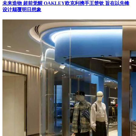
未来造物 超前觉醒 OAKLEY欧克利携手王楚钦 旨在以先锋
设计颠覆明日想象