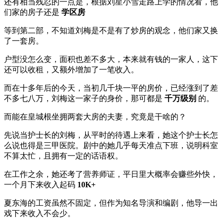
还有相当残忍的一点是，根据刘星小雪走路上学的情况看，他
们家的房子还是
学区房
等到第二部，不知道刘梅是不是有了炒房的观念，他们家又换
了一套房。
户型没怎么变，面积也差不多大，本来就有钱的一家人，这下
还可以收租，又额外增加了一笔收入。
而在十多年后的今天，当初几千块一平的房价，已经涨到了差
不多七八万，刘梅这一家子的身价，那可都是
千万级别
的。
而能在皇城根坐拥两套大房的夫妻，究竟是干啥的？
先说当护士长的刘梅，从平时的待遇上来看，她这个护士长怎
么说也得是三甲医院。剧中的她几乎每天准点下班，说明科室
不算太忙，且拥有一定的话语权。
在工作之余，她还考了营养师证，平日里大概率会赚些外快，
一个月下来收入起码
10K+
夏东海的工资虽然不固定，但作为知名导演和编剧，他导一出
戏下来收入不会少。