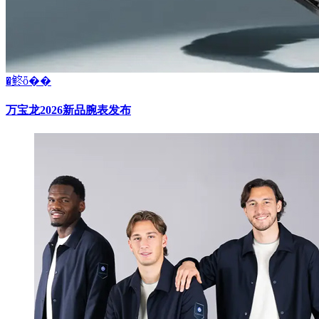
�鿴ȫ��
万宝龙2026新品腕表发布