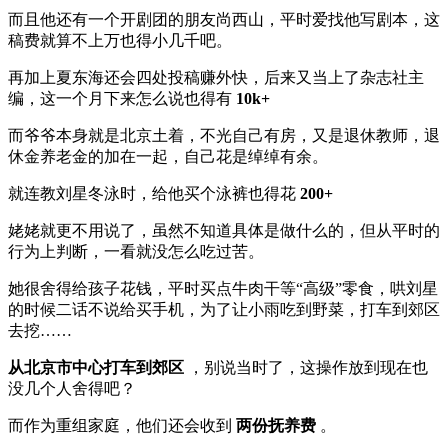
而且他还有一个开剧团的朋友尚西山，平时爱找他写剧本，这
稿费就算不上万也得小几千吧。
再加上夏东海还会四处投稿赚外快，后来又当上了杂志社主
编，这一个月下来怎么说也得有
10k+
而爷爷本身就是北京土着，不光自己有房，又是退休教师，退
休金养老金的加在一起，自己花是绰绰有余。
就连教刘星冬泳时，给他买个泳裤也得花
200+
姥姥就更不用说了，虽然不知道具体是做什么的，但从平时的
行为上判断，一看就没怎么吃过苦。
她很舍得给孩子花钱，平时买点牛肉干等“高级”零食，哄刘星
的时候二话不说给买手机，为了让小雨吃到野菜，打车到郊区
去挖……
从北京市中心打车到郊区
，别说当时了，这操作放到现在也
没几个人舍得吧？
而作为重组家庭，他们还会收到
两份抚养费
。