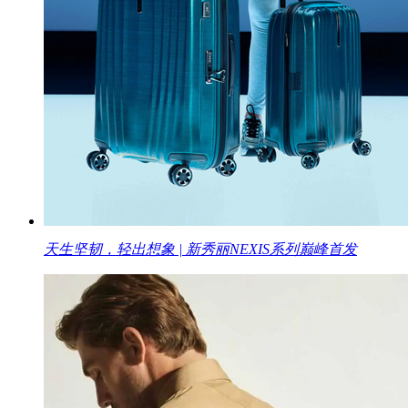
天生坚韧，轻出想象 | 新秀丽NEXIS系列巅峰首发